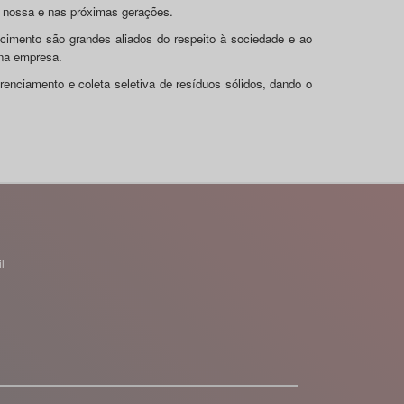
na nossa e nas próximas gerações.
cimento são grandes aliados do respeito à sociedade e ao
 na empresa.
erenciamento e coleta seletiva de resíduos sólidos, dando o
l