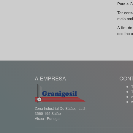
Para a Gr
Ter cons
meio amb
A fim de 
destino 
A EMPRESA
CON
T
e
w
Zona Industrial De Sátão, - Lt. 2,
3560-195 Sátão
Viseu - Portugal