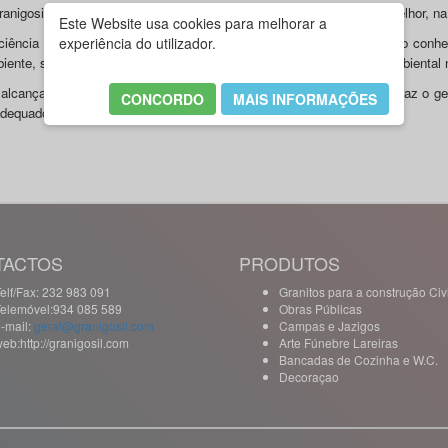
anigosil, Lda este é o primeiro passo para a garantia de um futuro melhor, 
Este Website usa cookies para melhorar a
ciência que os recursos naturais são limitados e que a educação e o conhe
experiência do utilizador.
iente, são fundamentais para a implantação de uma política socioambiental
alcançar resultados reais na área socioambiental, a Granigosil, Lda faz o g
CONCORDO
MAIS INFORMAÇÕES
adequado aos recicláveis.
TACTOS
PRODUTOS
elf/Fax: 232 983 091
Granitos para a construção Civi
Telemóvel:934 085 589
Obras Públicas
-mail:
geral@granigosil.com
Campas e Jazigos
eb:http://granigosil.com
Arte Fúnebre Lareiras
Bancadas de Cozinha e W.C.
Decoraçao