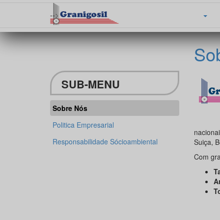
-->
Home
Empresa
So
SUB-MENU
Sobre Nós
Sendo u
Politica Empresarial
nacionai
Responsabilidade Sócioambiental
Suiça, B
Com gran
T
Ar
T