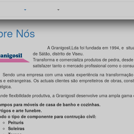
Produtos
Serviços
Portofólio
Contacte-nos
bre Nós
A Granigosil,Lda foi fundada em 1994, e situa-se
de Sátão, distrito de Viseu.
Transforma e comercializa produtos de pedra, desde
satisfazer tanto o mercado profissional como o consu
ma empresa com uma vasta experiência na transformação de pe
s e estrangeiras. Os actuais clientes são empreiteiros de obras, cons
élgica.
de flexibilidade produtiva, a Granigosil desenvolve uma ampla gama 
ampos para móveis de casa de banho e cozinhas.
tigos e arte funebre.
odo o tipo de componente para contrução civil:
Peituris
Soleiras