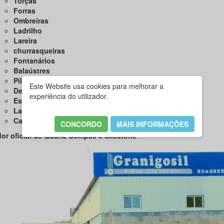
Torças
Forras
Ombreiras
Ladrilho
Lareira
churrasqueiras
Fontanários
Balaústres
Pilares
Este Website usa cookies para melhorar a
Degraus
experiência do utilizador.
Espelhos
Lancil
Capeamento
CONCORDO
MAIS INFORMAÇÕES
or oficial de Quartz Compac e Silestone