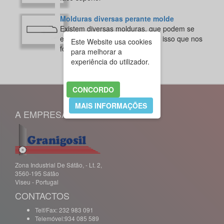
Molduras diversas perante molde
Existem diversas molduras, que podem se
executadas no topo, basta para isso que nos
Este Website usa cookies
forneça o molde desejado.
para melhorar a
experiência do utilizador.
CONCORDO
MAIS INFORMAÇÕES
A EMPRESA
Zona Industrial De Sátão, - Lt. 2,
3560-195 Sátão
Viseu - Portugal
CONTACTOS
Telf/Fax: 232 983 091
Telemóvel:934 085 589